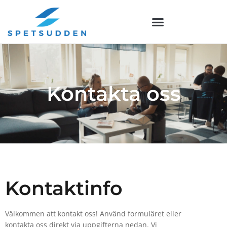
Hoppa
till
innehåll
Kontakta oss
Kontaktinfo
Välkommen att kontakt oss! Använd formuläret eller
kontakta oss direkt via uppgifterna nedan. Vi