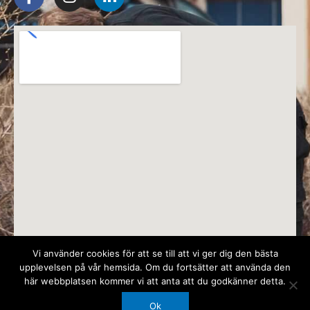
a
n
i
c
s
n
e
t
k
b
a
e
o
g
d
o
r
i
k
a
n
m
Vi använder cookies för att se till att vi ger dig den bästa
upplevelsen på vår hemsida. Om du fortsätter att använda den
här webbplatsen kommer vi att anta att du godkänner detta.
Ok