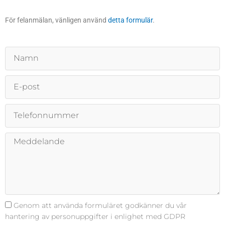
För felanmälan, vänligen använd
detta formulär
.
N
a
m
E
n
-
p
T
o
e
s
l
t
M
e
e
f
d
o
d
n
e
n
l
u
a
G
Genom att använda formuläret godkänner du vår
m
n
D
hantering av personuppgifter i enlighet med GDPR
m