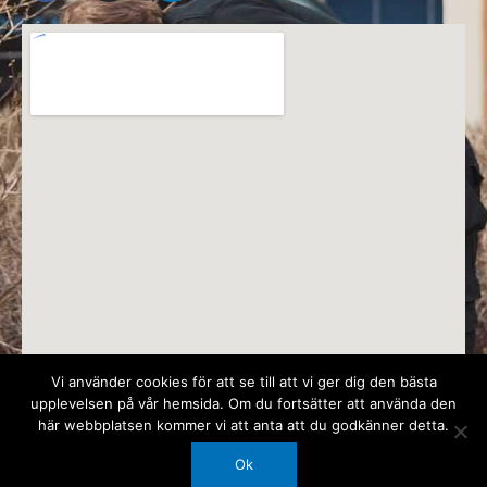
c
s
n
e
t
k
b
a
e
o
g
d
o
r
i
k
a
n
m
Vi använder cookies för att se till att vi ger dig den bästa
upplevelsen på vår hemsida. Om du fortsätter att använda den
här webbplatsen kommer vi att anta att du godkänner detta.
Ok
© 2026 Spetsudden AB