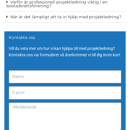
Varför är professionell projektledning viktig i en
bostadsrättsförening?
När är det lämpligt att ta in hjälp med projektledning?
Kontakta oss
Vill du veta mer om hur vi kan hjälpa till med projektledning?
Kontakta oss via formuläret så återkommer vi till dig inom kort.
N
a
m
E
n
-
p
M
o
e
s
d
t
d