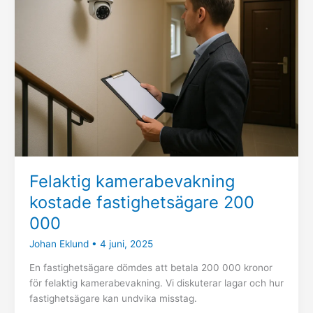
kostade
fastighetsägare
200
000
Felaktig kamerabevakning
kostade fastighetsägare 200
000
Johan Eklund
•
4 juni, 2025
En fastighetsägare dömdes att betala 200 000 kronor
för felaktig kamerabevakning. Vi diskuterar lagar och hur
fastighetsägare kan undvika misstag.