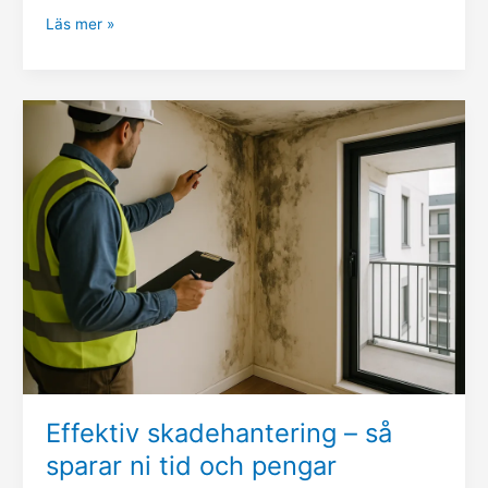
Läs mer »
Effektiv
skadehantering
–
så
sparar
ni
tid
och
pengar
Effektiv skadehantering – så
sparar ni tid och pengar