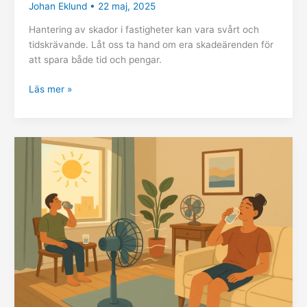
Johan Eklund
•
22 maj, 2025
Hantering av skador i fastigheter kan vara svårt och
tidskrävande. Låt oss ta hand om era skadeärenden för
att spara både tid och pengar.
Läs mer »
Effektiva
strategier
för
att
hantera
värmeböljor