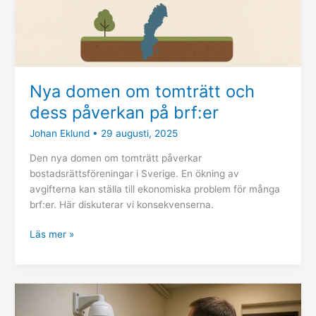
brf:er
Nya domen om tomträtt och
dess påverkan på brf:er
Johan Eklund
•
29 augusti, 2025
Den nya domen om tomträtt påverkar
bostadsrättsföreningar i Sverige. En ökning av
avgifterna kan ställa till ekonomiska problem för många
brf:er. Här diskuterar vi konsekvenserna.
Läs mer »
Felaktig
kamerabevakning