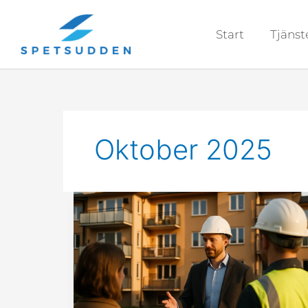
Hoppa
till
Start
Tjänst
innehåll
Oktober 2025
Projektledning
bostadsrättsförening:
Spetsudden
leder
trygga
BRF-