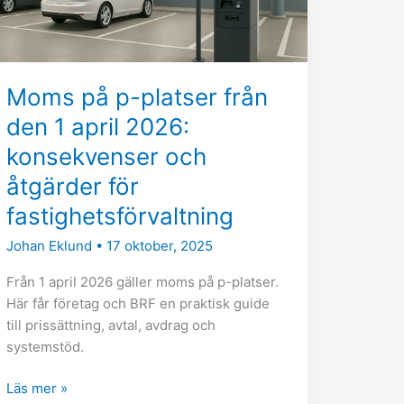
1
april
2026:
konsekvenser
Moms på p-platser från
och
åtgärder
den 1 april 2026:
för
konsekvenser och
fastighetsförvaltning
åtgärder för
fastighetsförvaltning
Johan Eklund
•
17 oktober, 2025
Från 1 april 2026 gäller moms på p-platser.
Här får företag och BRF en praktisk guide
till prissättning, avtal, avdrag och
systemstöd.
Läs mer »