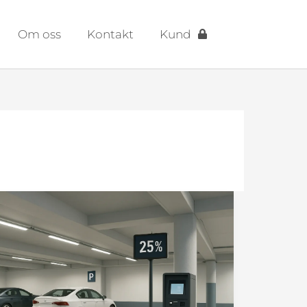
Om oss
Kontakt
Kund
Moms
på
p-
platser
från
den