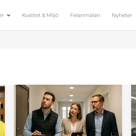
er
Kvalitet & Miljö
Felanmälan
Nyheter
Fastighetsbesiktning
för
trygg
förvaltning
i
BRF