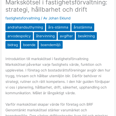
Markskötsel i fastighetsförvaltning:
strategi, hållbarhet och drift
fastighetsforvaltning
/ Av
Johan Eklund
andrahandsuthyrning
års-stämma
årsstämma
arvodespolicy
återvinning
avgifter
besiktning
bidrag
boende
boendemiljö
Introduktion till markskötsel i fastighetsförvaltning
Markskötsel påverkar varje fastighets värde, funktion och
upplevelse. I företag och bostadsrättsföreningar avgör den hur
trygg, trivsam och hållbar utemiljön blir. Därför behöver ni
strategi, rutiner och rätt kompetens. I den här guiden fördjupar
vi oss i planering, hållbarhet, drift, säkerhet, upphandling och
kommunikation. Målet är långsiktigt värde.
Varför markskötsel skapar värde för företag och BRF
Genomtänkt markskötsel stärker varumärket och
boendemiljön. Den sänker driftkostnader över tid och minskar