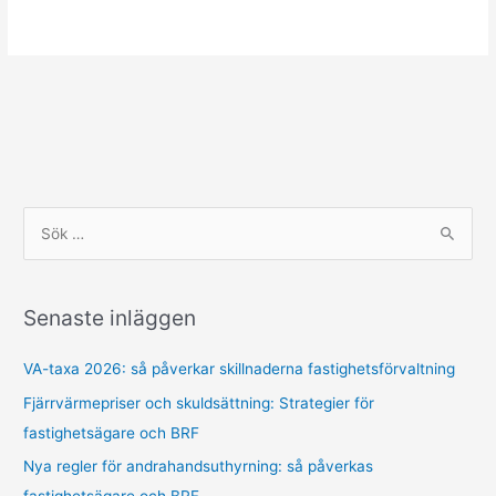
S
ö
k
Senaste inläggen
e
f
VA-taxa 2026: så påverkar skillnaderna fastighetsförvaltning
t
Fjärrvärmepriser och skuldsättning: Strategier för
e
fastighetsägare och BRF
r
Nya regler för andrahandsuthyrning: så påverkas
:
fastighetsägare och BRF