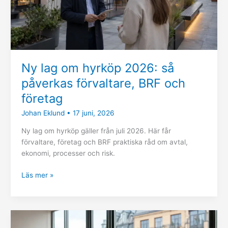
BRF
och
företag
Ny lag om hyrköp 2026: så
påverkas förvaltare, BRF och
företag
Johan Eklund
•
17 juni, 2026
Ny lag om hyrköp gäller från juli 2026. Här får
förvaltare, företag och BRF praktiska råd om avtal,
ekonomi, processer och risk.
Läs mer »
Förenklade
ändringsregler