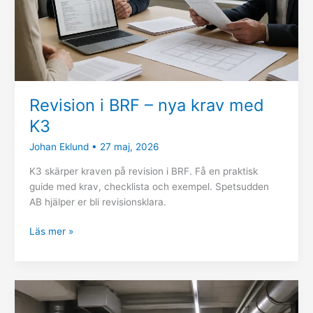
K3
Revision i BRF – nya krav med
K3
Johan Eklund
•
27 maj, 2026
K3 skärper kraven på revision i BRF. Få en praktisk
guide med krav, checklista och exempel. Spetsudden
AB hjälper er bli revisionsklara.
Läs mer »
Skyddsrum
–