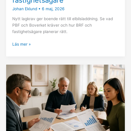
fastighetsägare
Johan Eklund
•
6 maj, 2026
Nytt lagkrav ger boende rätt till elbilsladdning. Se vad
PBF och Boverket kräver och hur BRF och
fastighetsägare planerar rätt.
Läs mer »
Årsredovisning
i
BRF
–
nya
regler
2026