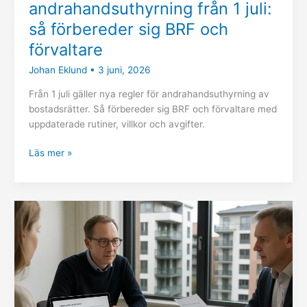
andrahandsuthyrning från 1 juli:
så förbereder sig BRF och
förvaltare
Johan Eklund
•
3 juni, 2026
Från 1 juli gäller nya regler för andrahandsuthyrning av
bostadsrätter. Så förbereder sig BRF och förvaltare med
uppdaterade rutiner, villkor och avgifter.
Läs mer »
Revision
i
BRF
–
nya
krav
med