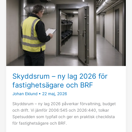
ny
lag
2026
för
fastighetsägare
och
BRF
Skyddsrum – ny lag 2026 för
fastighetsägare och BRF
Johan Eklund
•
22 maj, 2026
Skyddsrum – ny lag 2026 påverkar förvaltning, budget
och drift. Vi jämför 2006:545 och 2026:440, tolkar
Spetsudden som typfall och ger en praktisk checklista
för fastighetsägare och BRF.