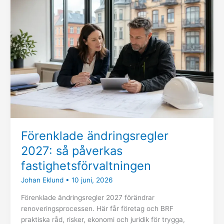
2027:
så
påverkas
fastighetsförvaltningen
Förenklade ändringsregler
2027: så påverkas
fastighetsförvaltningen
Johan Eklund
•
10 juni, 2026
Förenklade ändringsregler 2027 förändrar
renoveringsprocessen. Här får företag och BRF
praktiska råd, risker, ekonomi och juridik för trygga,