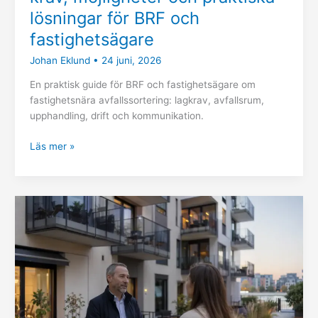
lösningar för BRF och
fastighetsägare
Johan Eklund
•
24 juni, 2026
En praktisk guide för BRF och fastighetsägare om
fastighetsnära avfallssortering: lagkrav, avfallsrum,
upphandling, drift och kommunikation.
Läs mer »
Ny
lag
om
hyrköp
2026:
så
påverkas
förvaltare,