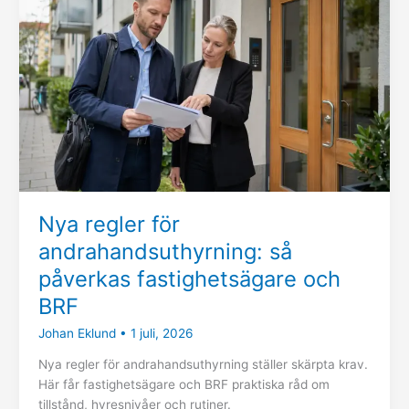
andrahandsuthyrning:
så
påverkas
fastighetsägare
och
BRF
Nya regler för
andrahandsuthyrning: så
påverkas fastighetsägare och
BRF
Johan Eklund
•
1 juli, 2026
Nya regler för andrahandsuthyrning ställer skärpta krav.
Här får fastighetsägare och BRF praktiska råd om
tillstånd, hyresnivåer och rutiner.