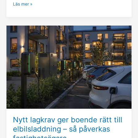
Läs mer »
Nytt
lagkrav
ger
boende
rätt
till
elbilsladdning
–
så
påverkas
fastighetsägare
Nytt lagkrav ger boende rätt till
elbilsladdning – så påverkas