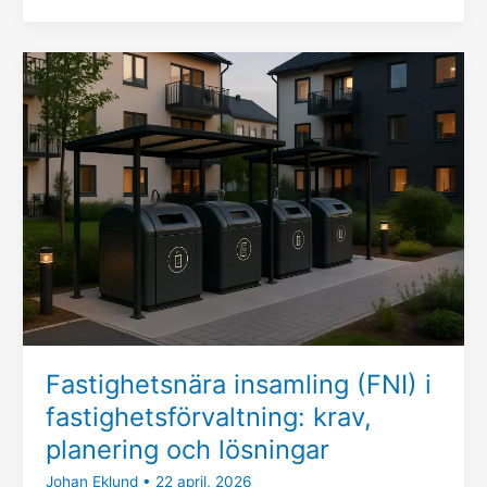
Fastighetsnära
insamling
(FNI)
i
fastighetsförvaltning:
krav,
planering
och
lösningar
Fastighetsnära insamling (FNI) i
fastighetsförvaltning: krav,
planering och lösningar
Johan Eklund
•
22 april, 2026