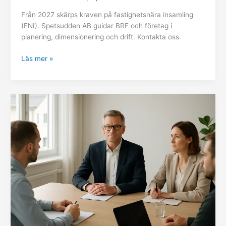
Från 2027 skärps kraven på fastighetsnära insamling
(FNI). Spetsudden AB guidar BRF och företag i
planering, dimensionering och drift. Kontakta oss.
Läs mer »
Oberoende
ordförande
till
årsstämman
för
BRF