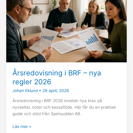
–
nya
regler
2026
Årsredovisning i BRF – nya
regler 2026
Johan Eklund
•
29 april, 2026
Årsredovisning i BRF 2026 innebär nya krav på
nyckeltal, noter och kassaflöde. Här får du en praktisk
guide och stöd från Spetsudden AB.
Läs mer »