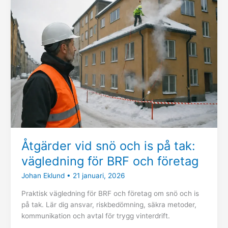
vid
snö
och
is
på
tak:
vägledning
för
BRF
och
företag
Åtgärder vid snö och is på tak:
vägledning för BRF och företag
Johan Eklund
•
21 januari, 2026
Praktisk vägledning för BRF och företag om snö och is
på tak. Lär dig ansvar, riskbedömning, säkra metoder,
kommunikation och avtal för trygg vinterdrift.