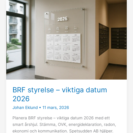
BRF
styrelse
–
viktiga
datum
2026
BRF styrelse – viktiga datum
2026
Johan Eklund
•
11 mars, 2026
Planera BRF styrelse – viktiga datum 2026 med ett
smart årshjul. Stämma, OVK, energideklaration, radon,
ekonomi och kommunikation. Spetsudden AB hjälper.