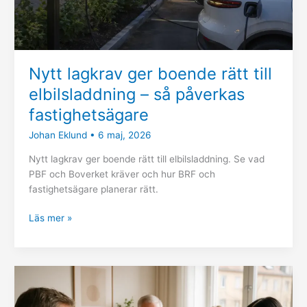
påverkas
fastighetsägare
Nytt lagkrav ger boende rätt till
elbilsladdning – så påverkas
fastighetsägare
Johan Eklund
•
6 maj, 2026
Nytt lagkrav ger boende rätt till elbilsladdning. Se vad
PBF och Boverket kräver och hur BRF och
fastighetsägare planerar rätt.
Läs mer »
Årsredovisning
i
BRF