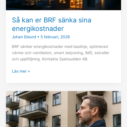
Så kan er BRF sänka sina
energikostnader
Johan Eklund
•
5 februari, 2026
BRF sänker energikostnader med baslinje, optimerad
värme och ventilation, smart belysning, IMD, solceller
och uppföljning. Kontakta Spetsudden AB.
Läs mer »
Proaktiv
underhållsplan
för
fastighetsförvaltning