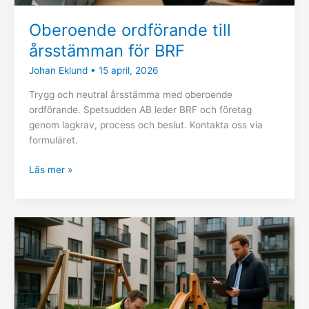
Oberoende ordförande till
årsstämman för BRF
Johan Eklund
•
15 april, 2026
Trygg och neutral årsstämma med oberoende
ordförande. Spetsudden AB leder BRF och företag
genom lagkrav, process och beslut. Kontakta oss via
formuläret.
Läs mer »
Säkerhet
på
lekplatser
–
vem
är