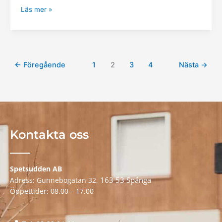
Läs mer »
←
Föregående
1
2
3
4
Nästa
→
Kontakta oss
Spetsudden AB
163 53 Spånga
Adress: Gunnebogatan 32,
Öppettider: 08.00 – 17.00