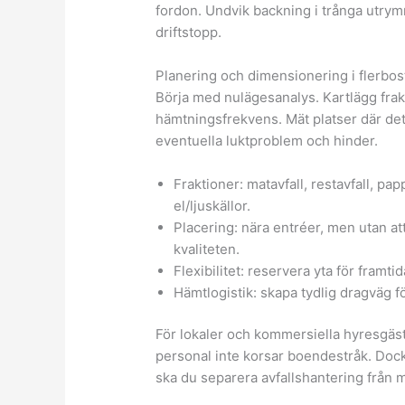
fordon. Undvik backning i trånga utry
driftstopp.
Planering och dimensionering i flerbos
Börja med nulägesanalys. Kartlägg frakt
hämtningsfrekvens. Mät platser där det 
eventuella luktproblem och hinder.
Fraktioner: matavfall, restavfall, pap
el/ljuskällor.
Placering: nära entréer, men utan a
kvaliteten.
Flexibilitet: reservera yta för framtida
Hämtlogistik: skapa tydlig dragväg fö
För lokaler och kommersiella hyresgäste
personal inte korsar boendestråk. Doc
ska du separera avfallshantering från 