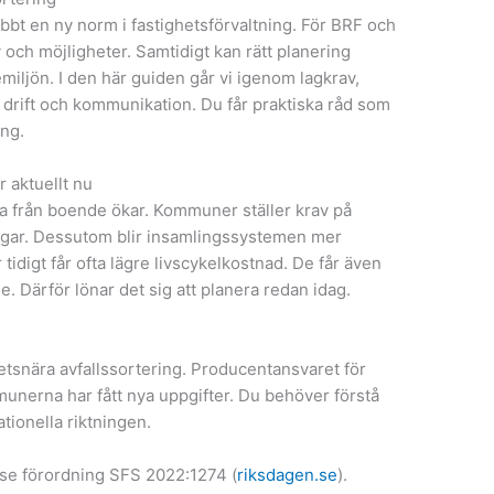
abbt en ny norm i fastighetsförvaltning. För BRF och
och möjligheter. Samtidigt kan rätt planering
iljön. I den här guiden går vi igenom lagkrav,
 drift och kommunikation. Du får praktiska råd som
ing.
r aktuellt nu
a från boende ökar. Kommuner ställer krav på
ingar. Dessutom blir insamlingssystemen mer
tidigt får ofta lägre livscykelkostnad. De får även
e. Därför lönar det sig att planera redan idag.
ghetsnära avfallssortering. Producentansvaret för
unerna har fått nya uppgifter. Du behöver förstå
tionella riktningen.
 se förordning SFS 2022:1274 (
riksdagen.se
).