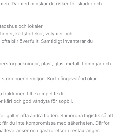
mmen. Därmed minskar du risker för skador och
tadshus och lokaler
ioner, kärlstorlekar, volymer och
ofta blir överfullt. Samtidigt inventerar du
persförpackningar, plast, glas, metall, tidningar och
tt störa boendemiljön. Kort gångavstånd ökar
 fraktioner, till exempel textil.
r kärl och god vändyta för sopbil.
r gäller ofta andra flöden. Samordna logistik så att
k får du inte kompromissa med säkerheten. Därför
matleveranser och gäströrelser i restauranger.