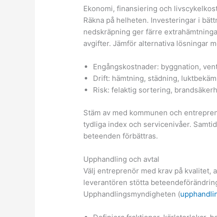
Ekonomi, finansiering och livscykelkos
Räkna på helheten. Investeringar i bätt
nedskräpning ger färre extrahämtninga
avgifter. Jämför alternativa lösningar 
Engångskostnader: byggnation, ventil
Drift: hämtning, städning, luktbekä
Risk: felaktig sortering, brandsäker
Stäm av med kommunen och entreprenör
tydliga index och servicenivåer. Samti
beteenden förbättras.
Upphandling och avtal
Välj entreprenör med krav på kvalitet,
leverantören stötta beteendeförändrin
Upphandlingsmyndigheten (
upphandli