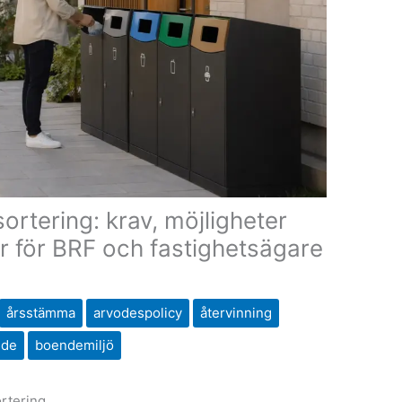
ortering: krav, möjligheter
r för BRF och fastighetsägare
årsstämma
arvodespolicy
återvinning
nde
boendemiljö
ortering