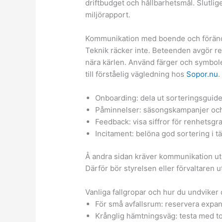
driftbudget och hållbarhetsmål. Slutlig
miljörapport.
Kommunikation med boende och förän
Teknik räcker inte. Beteenden avgör re
nära kärlen. Använd färger och symb
till förståelig vägledning hos
Sopor.nu
.
Onboarding: dela ut sorteringsguider
Påminnelser: säsongskampanjer och
Feedback: visa siffror för renhetsg
Incitament: belöna god sortering i tä
Å andra sidan kräver kommunikation ut
Därför bör styrelsen eller förvaltaren 
Vanliga fallgropar och hur du undviker
För små avfallsrum: reservera expan
Krånglig hämtningsväg: testa med to