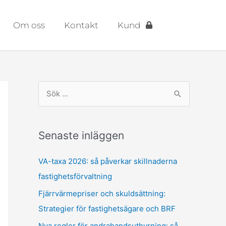
Om oss
Kontakt
Kund
S
ö
k
Senaste inläggen
e
f
VA-taxa 2026: så påverkar skillnaderna
t
fastighetsförvaltning
e
Fjärrvärmepriser och skuldsättning:
r
Strategier för fastighetsägare och BRF
:
Nya regler för andrahandsuthyrning: så