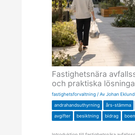
Fastighetsnära avfallss
och praktiska lösninga
fastighetsforvaltning
/ Av
Johan Eklund
andrahandsuthyrning
års-stämma
avgifter
besiktning
bidrag
boe
Introduktion till fastighetsnära avfallss