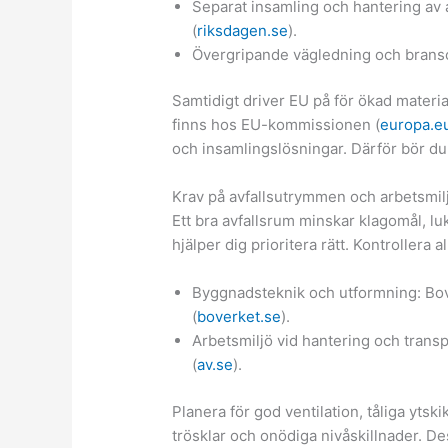
Separat insamling och hantering av 
(
riksdagen.se
).
Övergripande vägledning och brans
Samtidigt driver EU på för ökad materi
finns hos EU-kommissionen (
europa.e
och insamlingslösningar. Därför bör du
Krav på avfallsutrymmen och arbetsmil
Ett bra avfallsrum minskar klagomål, l
hjälper dig prioritera rätt. Kontrollera a
Byggnadsteknik och utformning: Bov
(
boverket.se
).
Arbetsmiljö vid hantering och trans
(
av.se
).
Planera för god ventilation, tåliga ytskik
trösklar och onödiga nivåskillnader. 