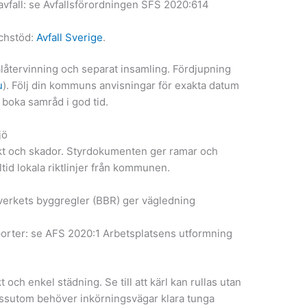
avfall: se Avfallsförordningen SFS 2020:614
chstöd:
Avfall Sverige
.
alåtervinning och separat insamling. Fördjupning
u
). Följ din kommuns anvisningar för exakta datum
 boka samråd i god tid.
jö
ukt och skador. Styrdokumenten ger ramar och
lltid lokala riktlinjer från kommunen.
erkets byggregler (BBR) ger vägledning
porter: se AFS 2020:1 Arbetsplatsens utformning
t och enkel städning. Se till att kärl kan rullas utan
Dessutom behöver inkörningsvägar klara tunga