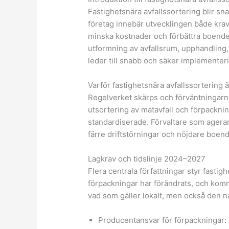
Fastighetsnära avfallssortering blir sn
företag innebär utvecklingen både krav 
minska kostnader och förbättra boendem
utformning av avfallsrum, upphandling,
leder till snabb och säker implementer
Varför fastighetsnära avfallssortering ä
Regelverket skärps och förväntningarn
utsortering av matavfall och förpackn
standardiserade. Förvaltare som agerar 
färre driftstörningar och nöjdare boend
Lagkrav och tidslinje 2024–2027
Flera centrala författningar styr fasti
förpackningar har förändrats, och komm
vad som gäller lokalt, men också den na
Producentansvar för förpackningar: