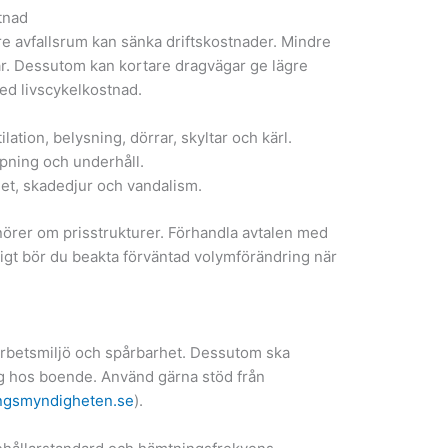
tnad
re avfallsrum kan sänka driftskostnader. Mindre
r. Dessutom kan kortare dragvägar ge lägre
med livscykelkostnad.
ation, belysning, dörrar, skyltar och kärl.
mpning och underhåll.
het, skadedjur och vandalism.
er om prisstrukturer. Förhandla avtalen med
digt bör du beakta förväntad volymförändring när
 arbetsmiljö och spårbarhet. Dessutom ska
g hos boende. Använd gärna stöd från
ngsmyndigheten.se
).