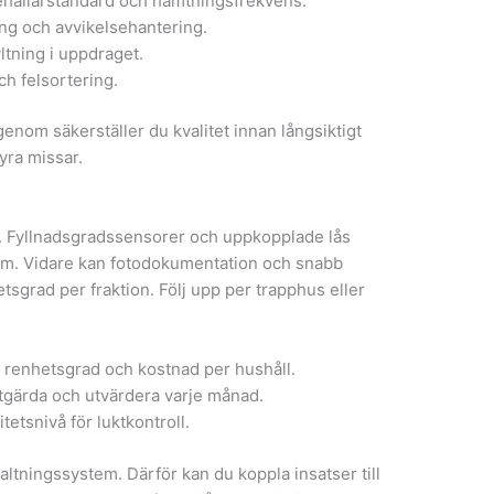
 behållarstandard och hämtningsfrekvens.
ing och avvikelsehantering.
yltning i uppdraget.
ch felsortering.
enom säkerställer du kvalitet innan långsiktigt
yra missar.
ar. Fyllnadsgradssensorer och uppkopplade lås
em. Vidare kan fotodokumentation och snabb
tsgrad per fraktion. Följ upp per trapphus eller
, renhetsgrad och kostnad per hushåll.
åtgärda och utvärdera varje månad.
tetsnivå för luktkontroll.
valtningssystem. Därför kan du koppla insatser till