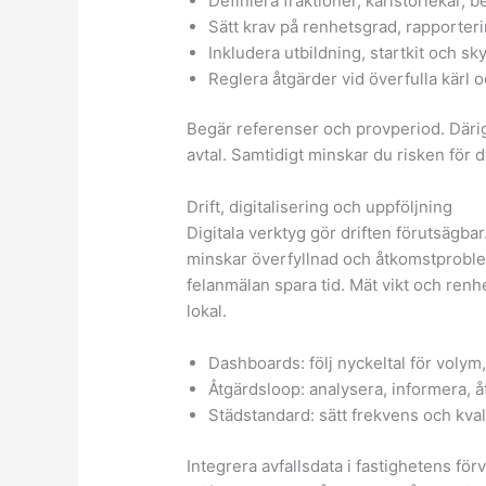
Definiera fraktioner, kärlstorlekar,
Sätt krav på renhetsgrad, rapporter
Inkludera utbildning, startkit och sk
Reglera åtgärder vid överfulla kärl o
Begär referenser och provperiod. Därig
avtal. Samtidigt minskar du risken för d
Drift, digitalisering och uppföljning
Digitala verktyg gör driften förutsägb
minskar överfyllnad och åtkomstprobl
felanmälan spara tid. Mät vikt och renhe
lokal.
Dashboards: följ nyckeltal för volym
Åtgärdsloop: analysera, informera, 
Städstandard: sätt frekvens och kvali
Integrera avfallsdata i fastighetens för