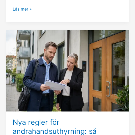
Läs mer »
Nya
regler
för
andrahandsuthyrning:
så
påverkas
fastighetsägare
och
BRF
Nya regler för
andrahandsuthyrning: så