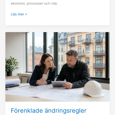
ekonomi, processer och risk.
Läs mer »
Förenklade
ändringsregler
2027:
så
påverkas
fastighetsförvaltningen
Förenklade ändringsregler