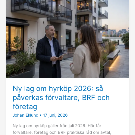
lag
om
hyrköp
2026:
så
påverkas
förvaltare,
BRF
och
företag
Ny lag om hyrköp 2026: så
påverkas förvaltare, BRF och
företag
Johan Eklund
•
17 juni, 2026
Ny lag om hyrköp gäller från juli 2026. Här får
förvaltare, företag och BRF praktiska råd om avtal,