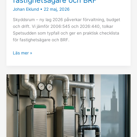
fastighetsägare och BRF
Johan Eklund
•
22 maj, 2026
Skyddsrum – ny lag 2026 påverkar förvaltning, budget
och drift. Vi jämför 2006:545 och 2026:440, tolkar
Spetsudden som typfall och ger en praktisk checklista
för fastighetsägare och BRF.
Läs mer »
Fjärrvärme
prisökning
2026
–
vad
det
innebär