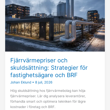
Strategier
för
fastighetsägare
och
BRF
Fjärrvärmepriser och
skuldsättning: Strategier för
fastighetsägare och BRF
Johan Eklund
•
8 juli, 2026
Hög skuldsättning hos fjärrvärmebolag kan höja
fjärrvärmepriser. Lär dig analysera leverantörer,
förhandla smart och optimera tekniken för lägre
kostnader i företag och BRF.