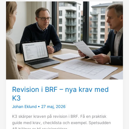
Revision
i
BRF
–
nya
krav
med
K3
Revision i BRF – nya krav med
K3
Johan Eklund
•
27 maj, 2026
K3 skärper kraven på revision i BRF. Få en praktisk
guide med krav, checklista och exempel. Spetsudden