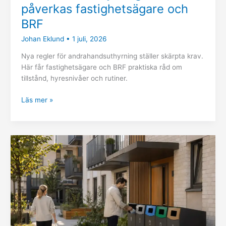
påverkas fastighetsägare och
BRF
Johan Eklund
•
1 juli, 2026
Nya regler för andrahandsuthyrning ställer skärpta krav.
Här får fastighetsägare och BRF praktiska råd om
tillstånd, hyresnivåer och rutiner.
Läs mer »
Fastighetsnära
avfallssortering:
krav,
möjligheter
och
praktiska
lösningar
för