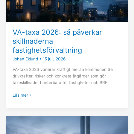
VA-taxa 2026: så påverkar
skillnaderna
fastighetsförvaltning
Johan Eklund
•
15 juli, 2026
VA-taxa 2026 varierar kraftigt mellan kommuner. Se
drivkrafter, risker och konkreta åtgärder som gör
taxeskillnader hanterbara för fastigheter och BRF.
Läs mer »
Fjärrvärmepriser
och
skuldsättning: