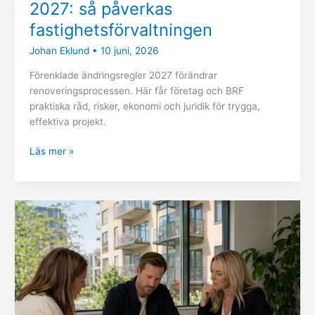
2027: så påverkas
fastighetsförvaltningen
Johan Eklund
•
10 juni, 2026
Förenklade ändringsregler 2027 förändrar
renoveringsprocessen. Här får företag och BRF
praktiska råd, risker, ekonomi och juridik för trygga,
effektiva projekt.
Läs mer »
Nya
regler
för
andrahandsuthyrning
från
1
juli: