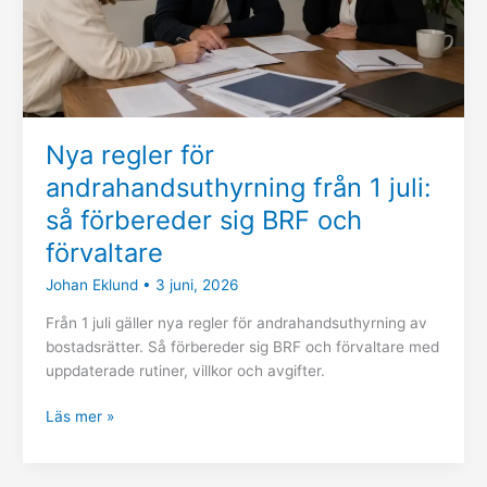
så
förbereder
sig
BRF
och
förvaltare
Nya regler för
andrahandsuthyrning från 1 juli:
så förbereder sig BRF och
förvaltare
Johan Eklund
•
3 juni, 2026
Från 1 juli gäller nya regler för andrahandsuthyrning av
bostadsrätter. Så förbereder sig BRF och förvaltare med
uppdaterade rutiner, villkor och avgifter.
Läs mer »