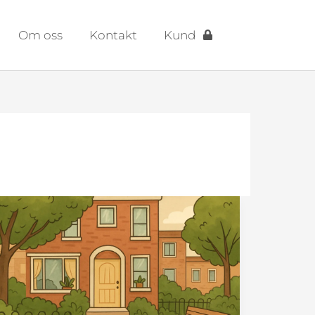
Om oss
Kontakt
Kund
Ökad
trygghet
genom
skärpt
bostadsrättslag