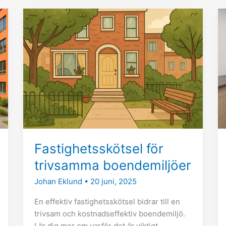
Fastighetsskötsel
för
trivsamma
boendemiljöer
Fastighetsskötsel för
trivsamma boendemiljöer
Johan Eklund
•
20 juni, 2025
En effektiv fastighetsskötsel bidrar till en
trivsam och kostnadseffektiv boendemiljö.
Lär dig mer om varför det är viktigt.