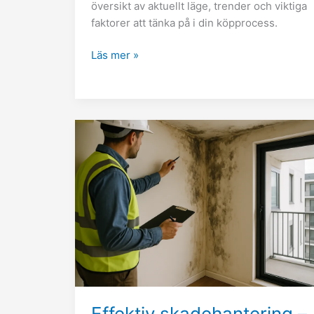
översikt av aktuellt läge, trender och viktiga
faktorer att tänka på i din köpprocess.
Läs mer »
Effektiv
skadehantering
–
så
sparar
ni
tid
och
pengar
Effektiv skadehantering –