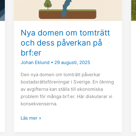
påverkan
på
brf:er
Nya domen om tomträtt
och dess påverkan på
brf:er
Johan Eklund
•
29 augusti, 2025
Den nya domen om tomträtt påverkar
bostadsrättsföreningar i Sverige. En ökning
av avgifterna kan ställa till ekonomiska
problem för många brf:er. Här diskuterar vi
konsekvenserna.
Läs mer »