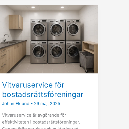
Vitvaruservice
för
bostadsrättsföreningar
Vitvaruservice för
bostadsrättsföreningar
Johan Eklund
•
29 maj, 2025
Vitvaruservice är avgörande för
effektiviteten i bostadsrättsföreningar.
Genom årlig service och auktoriserad