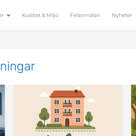
er
Kvalitet & Miljö
Felanmälan
Nyheter
ningar
Nya
domen
om
tomträtt
och
dess