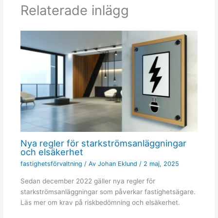
Relaterade inlägg
Nya regler för starkströmsanläggningar
och elsäkerhet
fastighetsförvaltning
/ Av
Johan Eklund
/
2 maj, 2025
Sedan december 2022 gäller nya regler för
starkströmsanläggningar som påverkar fastighetsägare.
Läs mer om krav på riskbedömning och elsäkerhet.