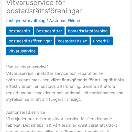
Vitvaruservice för
bostadsrättsföreningar
fastighetsförvaltning
/ Av
Johan Eklund
bostadsrätt
Bostadsrätter
bostadsrättsförening
bostadsrättsföreningar
bostadsrättslag
underhåll
vitvaruservice
Vad är vitvaruservice?
Vitvaruservice innefattar service och reparation av
tvättstugans maskiner, vilket är avgörande för att upprätthålla
effektiviteten i en bostadsrättsförening. Genom att utföra
reglerbundna inspektioner och underhåll på maskinparken kan
styrelsen se till att allt fungerar smidigt.
Auktoriserad service
Vi erbjuder auktoriserad vitvaruservice för flera ledande
fabrikat. Det innebär att vårt team är kvalificerat att utföra
garantireparationer, vilket ger föreningen trygghet i att