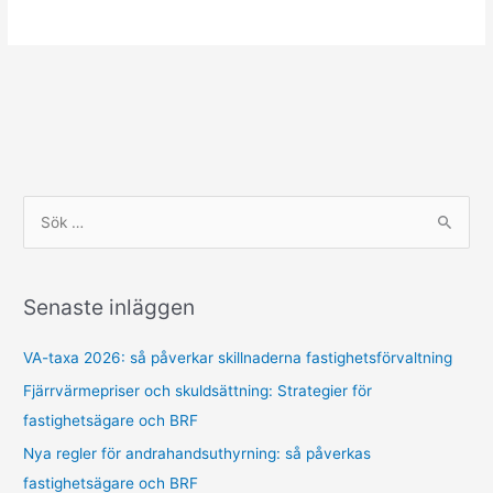
S
ö
k
Senaste inläggen
e
f
VA-taxa 2026: så påverkar skillnaderna fastighetsförvaltning
t
Fjärrvärmepriser och skuldsättning: Strategier för
e
fastighetsägare och BRF
r
Nya regler för andrahandsuthyrning: så påverkas
:
fastighetsägare och BRF