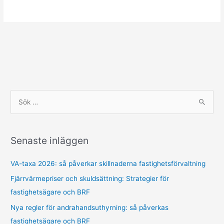
S
ö
k
Senaste inläggen
e
f
VA-taxa 2026: så påverkar skillnaderna fastighetsförvaltning
t
Fjärrvärmepriser och skuldsättning: Strategier för
e
fastighetsägare och BRF
r
Nya regler för andrahandsuthyrning: så påverkas
:
fastighetsägare och BRF