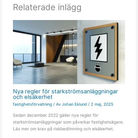
Relaterade inlägg
Nya regler för starkströmsanläggningar
och elsäkerhet
fastighetsförvaltning
/ Av
Johan Eklund
/
2 maj, 2025
Sedan december 2022 gäller nya regler för
starkströmsanläggningar som påverkar fastighetsägare.
Läs mer om krav på riskbedömning och elsäkerhet.