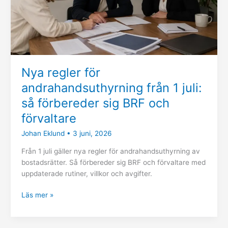
så
förbereder
sig
BRF
och
förvaltare
Nya regler för
andrahandsuthyrning från 1 juli:
så förbereder sig BRF och
förvaltare
Johan Eklund
•
3 juni, 2026
Från 1 juli gäller nya regler för andrahandsuthyrning av
bostadsrätter. Så förbereder sig BRF och förvaltare med
uppdaterade rutiner, villkor och avgifter.
Läs mer »