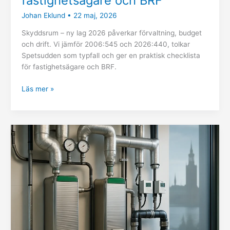
fastighetsägare och BRF
Johan Eklund
•
22 maj, 2026
Skyddsrum – ny lag 2026 påverkar förvaltning, budget
och drift. Vi jämför 2006:545 och 2026:440, tolkar
Spetsudden som typfall och ger en praktisk checklista
för fastighetsägare och BRF.
Läs mer »
Fjärrvärme
prisökning
2026
–
vad
det
innebär