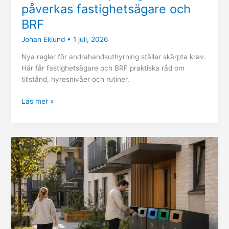
påverkas fastighetsägare och
BRF
Johan Eklund
•
1 juli, 2026
Nya regler för andrahandsuthyrning ställer skärpta krav.
Här får fastighetsägare och BRF praktiska råd om
tillstånd, hyresnivåer och rutiner.
Läs mer »
Fastighetsnära
avfallssortering:
krav,
möjligheter
och
praktiska
lösningar
för