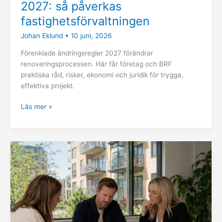
2027: så påverkas
fastighetsförvaltningen
Johan Eklund
•
10 juni, 2026
Förenklade ändringsregler 2027 förändrar
renoveringsprocessen. Här får företag och BRF
praktiska råd, risker, ekonomi och juridik för trygga,
effektiva projekt.
Läs mer »
Nya
regler
för
andrahandsuthyrning
från
1
juli: