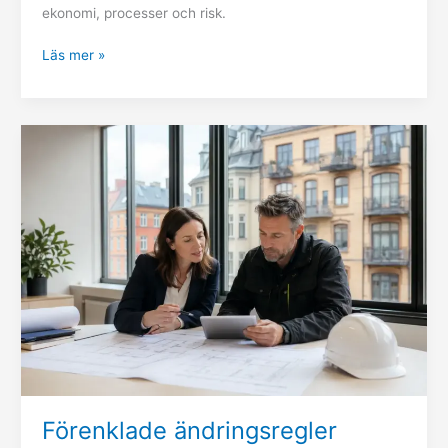
ekonomi, processer och risk.
Läs mer »
Förenklade
ändringsregler
2027:
så
påverkas
fastighetsförvaltningen
Förenklade ändringsregler