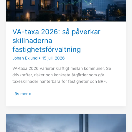
VA-taxa 2026: så påverkar
skillnaderna
fastighetsförvaltning
Johan Eklund
•
15 juli, 2026
VA-taxa 2026 varierar kraftigt mellan kommuner. Se
drivkrafter, risker och konkreta åtgärder som gör
taxeskillnader hanterbara för fastigheter och BRF.
Läs mer »
Fjärrvärmepriser
och
skuldsättning: