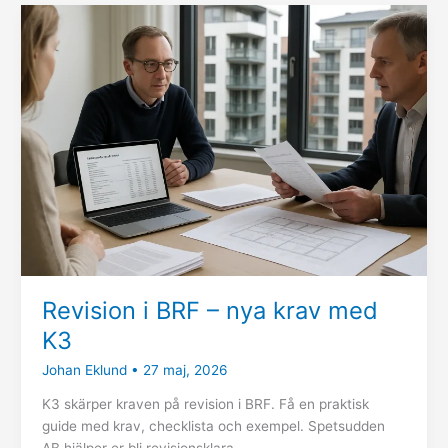
Revision
i
BRF
–
nya
krav
med
K3
Revision i BRF – nya krav med
K3
Johan Eklund
•
27 maj, 2026
K3 skärper kraven på revision i BRF. Få en praktisk
guide med krav, checklista och exempel. Spetsudden