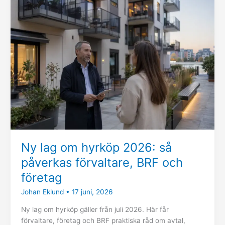
lag
om
hyrköp
2026:
så
påverkas
förvaltare,
BRF
och
företag
Ny lag om hyrköp 2026: så
påverkas förvaltare, BRF och
företag
Johan Eklund
•
17 juni, 2026
Ny lag om hyrköp gäller från juli 2026. Här får
förvaltare, företag och BRF praktiska råd om avtal,