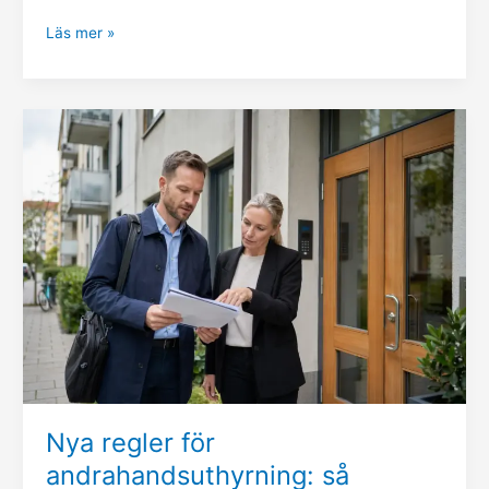
Läs mer »
Nya
regler
för
andrahandsuthyrning:
så
påverkas
fastighetsägare
och
BRF
Nya regler för
andrahandsuthyrning: så