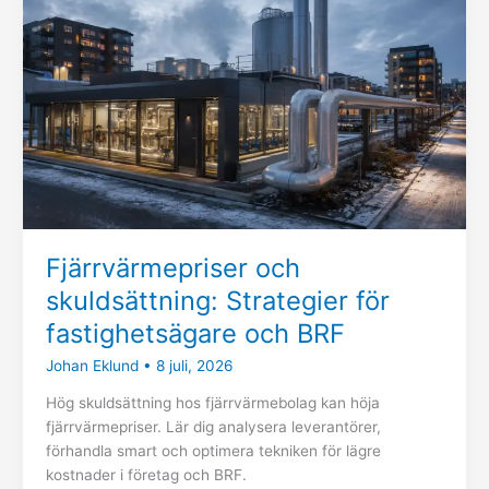
Strategier
för
fastighetsägare
och
BRF
Fjärrvärmepriser och
skuldsättning: Strategier för
fastighetsägare och BRF
Johan Eklund
•
8 juli, 2026
Hög skuldsättning hos fjärrvärmebolag kan höja
fjärrvärmepriser. Lär dig analysera leverantörer,
förhandla smart och optimera tekniken för lägre
kostnader i företag och BRF.