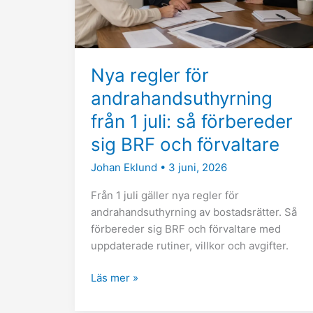
juli:
så
förbereder
sig
Nya regler för
BRF
och
andrahandsuthyrning
förvaltare
från 1 juli: så förbereder
sig BRF och förvaltare
Johan Eklund
•
3 juni, 2026
Från 1 juli gäller nya regler för
andrahandsuthyrning av bostadsrätter. Så
förbereder sig BRF och förvaltare med
uppdaterade rutiner, villkor och avgifter.
Läs mer »