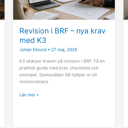
med
K3
Revision i BRF – nya krav
med K3
Johan Eklund
•
27 maj, 2026
K3 skärper kraven på revision i BRF. Få en
praktisk guide med krav, checklista och
exempel. Spetsudden AB hjälper er bli
revisionsklara.
Läs mer »