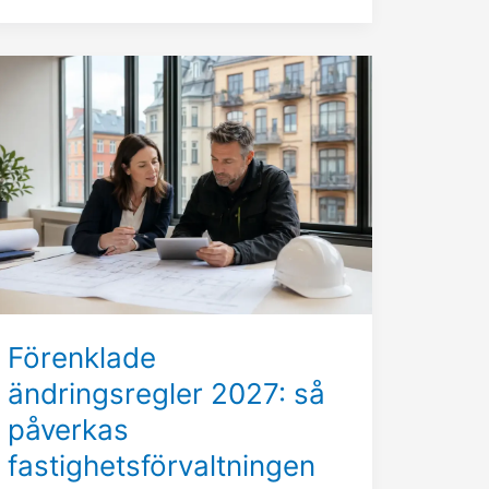
Förenklade
ändringsregler
2027:
så
påverkas
fastighetsförvaltningen
Förenklade
ändringsregler 2027: så
påverkas
fastighetsförvaltningen