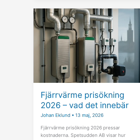
Fjärrvärme
prisökning
2026
–
vad
det
innebär
Fjärrvärme prisökning
2026 – vad det innebär
Johan Eklund
•
13 maj, 2026
Fjärrvärme prisökning 2026 pressar
kostnaderna. Spetsudden AB visar hur