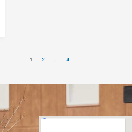
1
2
…
4