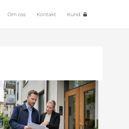
Om oss
Kontakt
Kund
Nya
regler
för
andrahandsuthyrning:
så
påverkas