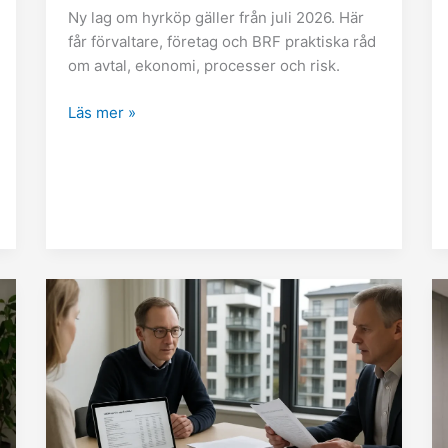
Ny lag om hyrköp gäller från juli 2026. Här
får förvaltare, företag och BRF praktiska råd
om avtal, ekonomi, processer och risk.
Läs mer »
Revision
i
BRF
–
nya
krav