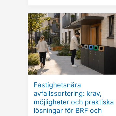
Fastighetsnära
avfallssortering:
krav,
möjligheter
och
praktiska
lösningar
för
BRF
och
Fastighetsnära
fastighetsägare
avfallssortering: krav,
möjligheter och praktiska
lösningar för BRF och