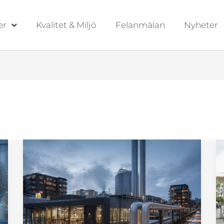
er
Kvalitet & Miljö
Felanmälan
Nyheter
Fjärrvärmepriser
och
skuldsättning:
Strategier
för
fastighetsägare