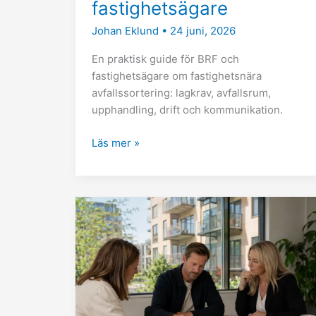
fastighetsägare
Johan Eklund
•
24 juni, 2026
En praktisk guide för BRF och
fastighetsägare om fastighetsnära
avfallssortering: lagkrav, avfallsrum,
upphandling, drift och kommunikation.
Läs mer »
Nya
regler
för
andrahandsuthyrning
från
1