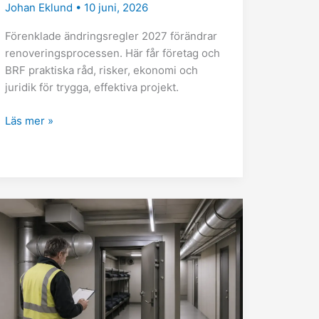
Johan Eklund
•
10 juni, 2026
Förenklade ändringsregler 2027 förändrar
renoveringsprocessen. Här får företag och
BRF praktiska råd, risker, ekonomi och
juridik för trygga, effektiva projekt.
Läs mer »
Skyddsrum
–
ny
lag
2026
för