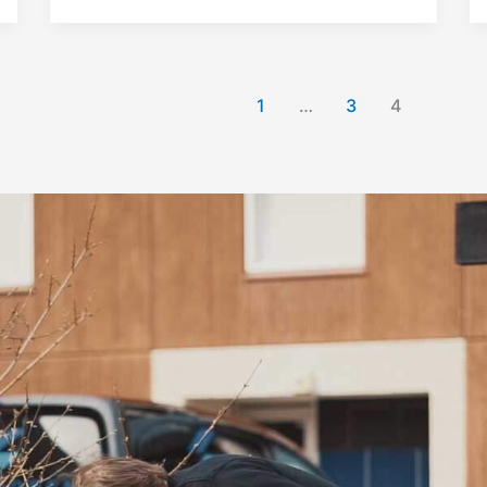
1
…
3
4