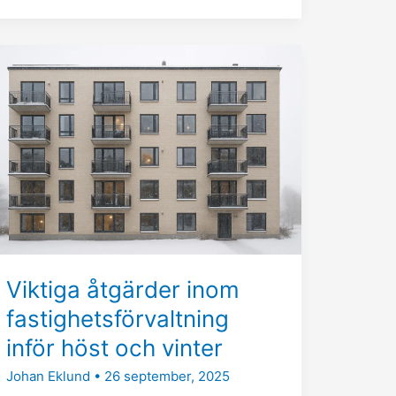
Viktiga
åtgärder
inom
fastighetsförvaltning
inför
höst
och
vinter
Viktiga åtgärder inom
fastighetsförvaltning
inför höst och vinter
Johan Eklund
•
26 september, 2025