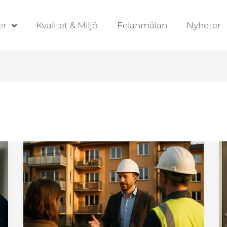
er
Kvalitet & Miljö
Felanmälan
Nyheter
Projektledning
bostadsrättsförening:
Spetsudden
leder
trygga
BRF-