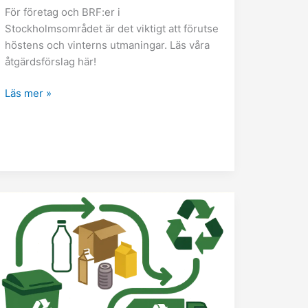
För företag och BRF:er i
Stockholmsområdet är det viktigt att förutse
höstens och vinterns utmaningar. Läs våra
åtgärdsförslag här!
Läs mer »
Vad
de
nya
förpackningsreglerna
innebär
för