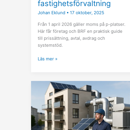
fastighetsförvaltning
Johan Eklund
•
17 oktober, 2025
Från 1 april 2026 gäller moms på p-platser.
Här får företag och BRF en praktisk guide
till prissättning, avtal, avdrag och
systemstöd.
Läs mer »
Teknisk
förvaltning
Stockholm:
komplett
guide
för