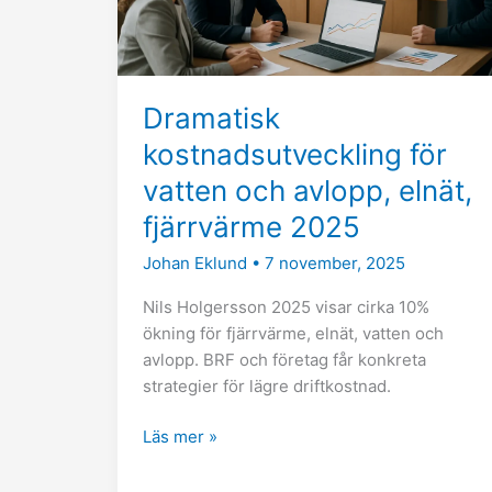
elnät,
fjärrvärme
2025
Dramatisk
kostnadsutveckling för
vatten och avlopp, elnät,
fjärrvärme 2025
Johan Eklund
•
7 november, 2025
Nils Holgersson 2025 visar cirka 10%
ökning för fjärrvärme, elnät, vatten och
avlopp. BRF och företag får konkreta
strategier för lägre driftkostnad.
Läs mer »