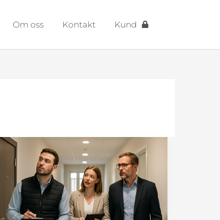
Om oss
Kontakt
Kund
Fastighetsbesiktning
för
trygg
förvaltning
i
BRF