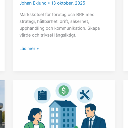
Johan Eklund
•
13 oktober, 2025
Markskötsel för företag och BRF med
strategi, hållbarhet, drift, säkerhet,
upphandling och kommunikation. Skapa
värde och trivsel långsiktigt.
Läs mer »
Underhållsplanering
för
fastighet:
långsiktiga
strategier
för