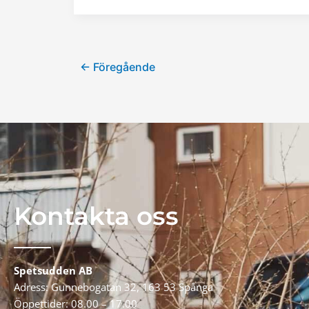
←
Föregående
Kontakta oss
Spetsudden AB
Adress: Gunnebogatan 32,
163 53 Spånga
Öppettider: 08.00 – 17.00