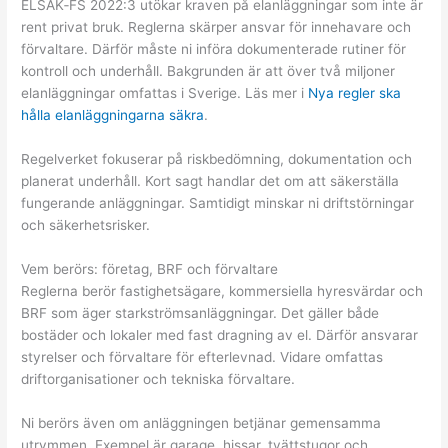
ELSÄK‑FS 2022:3 utökar kraven på elanläggningar som inte är
rent privat bruk. Reglerna skärper ansvar för innehavare och
förvaltare. Därför måste ni införa dokumenterade rutiner för
kontroll och underhåll. Bakgrunden är att över två miljoner
elanläggningar omfattas i Sverige. Läs mer i
Nya regler ska
hålla elanläggningarna säkra
.
Regelverket fokuserar på riskbedömning, dokumentation och
planerat underhåll. Kort sagt handlar det om att säkerställa
fungerande anläggningar. Samtidigt minskar ni driftstörningar
och säkerhetsrisker.
Vem berörs: företag, BRF och förvaltare
Reglerna berör fastighetsägare, kommersiella hyresvärdar och
BRF som äger starkströmsanläggningar. Det gäller både
bostäder och lokaler med fast dragning av el. Därför ansvarar
styrelser och förvaltare för efterlevnad. Vidare omfattas
driftorganisationer och tekniska förvaltare.
Ni berörs även om anläggningen betjänar gemensamma
utrymmen. Exempel är garage, hissar, tvättstugor och