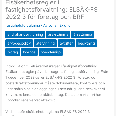
Elsäkerhetsregler i
fastighetsförvaltning: ELSÄK‑FS
2022:3 för företag och BRF
fastighetsforvaltning
/ Av
Johan Eklund
andrahandsuthyrning
års-stämma
årsstämma
arvodespolicy
återvinning
avgifter
besiktning
bidrag
boende
boendemiljö
Introduktion till elsäkerhetsregler i fastighetsförvaltning
Elsäkerhetsregler påverkar dagens fastighetsförvaltning. Från
1 december 2022 gäller ELSÄK‑FS 2022:3. Företag och
bostadsrättsföreningar måste dokumentera, kontrollera och
underhålla sina elanläggningar. I den här guiden beskriver vi
kraven, rollerna och praktiska steg. Dessutom visar vi hur ni
uppfyller regelverket effektivt.
Vad innebär elsäkerhetsreglerna ELSÄK‑FS 2022:3