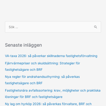
S
ö
k
Senaste inläggen
e
f
VA-taxa 2026: så påverkar skillnaderna fastighetsförvaltning
t
Fjärrvärmepriser och skuldsättning: Strategier för
e
fastighetsägare och BRF
r
Nya regler för andrahandsuthyrning: så påverkas
:
fastighetsägare och BRF
Fastighetsnära avfallssortering: krav, möjligheter och praktiska
lösningar för BRF och fastighetsägare
Ny lag om hyrköp 2026: så påverkas förvaltare, BRF och