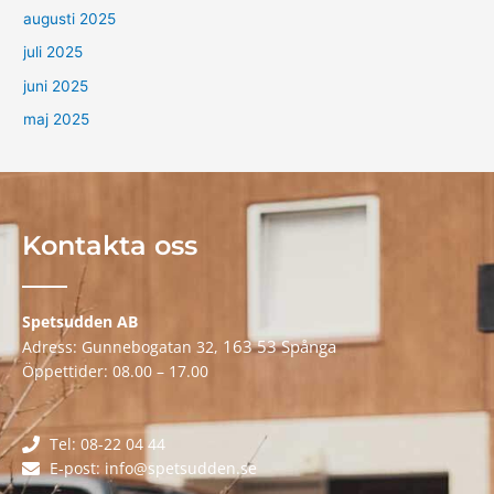
augusti 2025
juli 2025
juni 2025
maj 2025
Kontakta oss
Spetsudden AB
163 53 Spånga
Adress: Gunnebogatan 32,
Öppettider: 08.00 – 17.00
Tel: 08-22 04 44
E-post: info@spetsudden.se