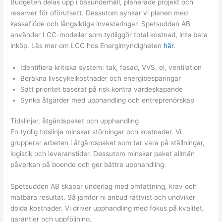
Budgeten delas upp i basunderhåll, planerade projekt och
reserver för oförutsett. Dessutom synkar vi planen med
kassaflöde och långsiktiga investeringar. Spetsudden AB
använder LCC-modeller som tydliggör total kostnad, inte bara
inköp. Läs mer om LCC hos Energimyndigheten
här
.
Identifiera kritiska system: tak, fasad, VVS, el, ventilation
Beräkna livscykelkostnader och energibesparingar
Sätt prioritet baserat på risk kontra värdeskapande
Synka åtgärder med upphandling och entreprenörskap
Tidslinjer, åtgärdspaket och upphandling
En tydlig tidslinje minskar störningar och kostnader. Vi
grupperar arbeten i åtgärdspaket som tar vara på ställningar,
logistik och leveranstider. Dessutom minskar paket allmän
påverkan på boende och ger bättre upphandling.
Spetsudden AB skapar underlag med omfattning, krav och
mätbara resultat. Så jämför ni anbud rättvist och undviker
dolda kostnader. Vi driver upphandling med fokus på kvalitet,
garantier och uppföljning.