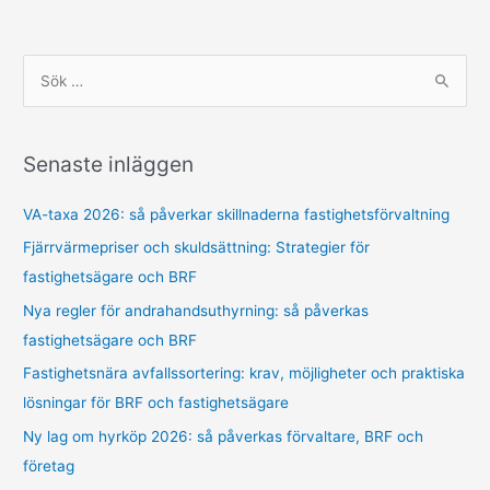
S
ö
k
Senaste inläggen
e
f
VA-taxa 2026: så påverkar skillnaderna fastighetsförvaltning
t
Fjärrvärmepriser och skuldsättning: Strategier för
e
fastighetsägare och BRF
r
Nya regler för andrahandsuthyrning: så påverkas
:
fastighetsägare och BRF
Fastighetsnära avfallssortering: krav, möjligheter och praktiska
lösningar för BRF och fastighetsägare
Ny lag om hyrköp 2026: så påverkas förvaltare, BRF och
företag