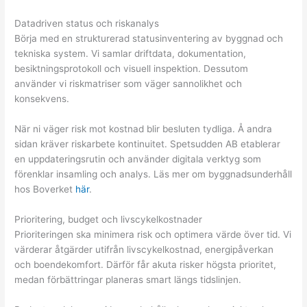
Datadriven status och riskanalys
Börja med en strukturerad statusinventering av byggnad och
tekniska system. Vi samlar driftdata, dokumentation,
besiktningsprotokoll och visuell inspektion. Dessutom
använder vi riskmatriser som väger sannolikhet och
konsekvens.
När ni väger risk mot kostnad blir besluten tydliga. Å andra
sidan kräver riskarbete kontinuitet. Spetsudden AB etablerar
en uppdateringsrutin och använder digitala verktyg som
förenklar insamling och analys. Läs mer om byggnadsunderhåll
hos Boverket
här
.
Prioritering, budget och livscykelkostnader
Prioriteringen ska minimera risk och optimera värde över tid. Vi
värderar åtgärder utifrån livscykelkostnad, energipåverkan
och boendekomfort. Därför får akuta risker högsta prioritet,
medan förbättringar planeras smart längs tidslinjen.