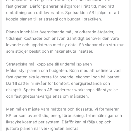
fastigheten. Därför planerar ni åtgärder i rätt tid, med rätt
omfattning och rätt leverantör. Spetsudden AB hjälper er att
koppla planen till er strategi och budget i praktiken.
Planen innehåller övergripande mål, prioriterade åtgärder,
tidslinjer, kostnader och ansvar. Samtidigt behöver den vara
levande och uppdateras med ny data. Så skapar ni en struktur
som stödjer beslut och minskar akuta insatser.
Strategiska mål kopplade till underhållsplanen
Målen styr planen och budgeten. Börja med att definiera vad
fastigheten ska leverera för boende, ekonomi och hållbarhet.
Därtill sätter ni nivåer för komfort, energiprestanda och
riskaptit. Spetsudden AB modererar workshops där styrelse
och fastighetsansvariga enas om målbilden.
Men målen måste vara mätbara och tidssatta. Vi formulerar
KPI:er som avbrottstid, energiförbrukning, felanmälningar och
livscykelkostnad per system. Därför kan ni följa upp och
justera planen när verkligheten ändras.