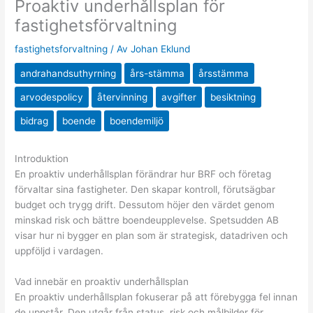
Proaktiv underhållsplan för
fastighetsförvaltning
fastighetsforvaltning
/ Av
Johan Eklund
andrahandsuthyrning
års-stämma
årsstämma
arvodespolicy
återvinning
avgifter
besiktning
bidrag
boende
boendemiljö
Introduktion
En proaktiv underhållsplan förändrar hur BRF och företag
förvaltar sina fastigheter. Den skapar kontroll, förutsägbar
budget och trygg drift. Dessutom höjer den värdet genom
minskad risk och bättre boendeupplevelse. Spetsudden AB
visar hur ni bygger en plan som är strategisk, datadriven och
uppföljd i vardagen.
Vad innebär en proaktiv underhållsplan
En proaktiv underhållsplan fokuserar på att förebygga fel innan
de uppstår. Den utgår från status, risk och målbilder för