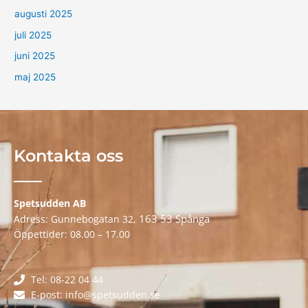
augusti 2025
juli 2025
juni 2025
maj 2025
Kontakta oss
Spetsudden AB
163 53 Spånga
Adress: Gunnebogatan 32,
Öppettider: 08.00 – 17.00
Tel: 08-22 04 44
E-post: info@spetsudden.se