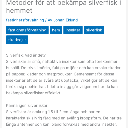
Metoder för att bekämpa silverfisk i
hemmet
fastighetsforvaltning
/ Av
Johan Eklund
fastighetsförvaltning
hem
insekter
silverfisk
skadedjur
Silverfisk: Vad är det?
Silverfiskar är små, nattaktiva insekter som ofta förekommer i
hushåll. De trivs i mörka, fuktiga miljöer och kan orsaka skador
på papper, kläder och matprodukter. Gemensamt för dessa
insekter är att de är svåra att upptäcka, vilket gör att de kan
föröka sig obehindrat. I detta inlägg går vi igenom hur du kan
bekämpa silverfiskar effektivt.
Känna igen silverfiskar
Silverfiskar är omkring 1,5 till 2 cm långa och har en
karakteristisk silvrig färg med en avlång kroppsform. De har tre
långa antenner och kan ibland förväxlas med andra insekter.