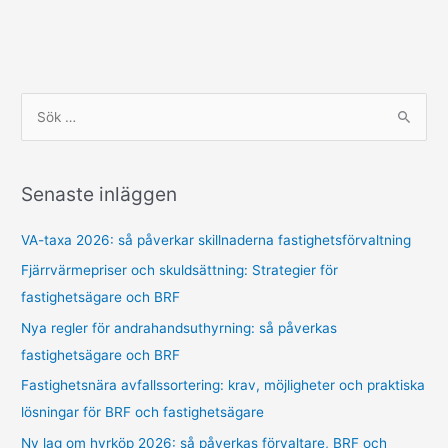
S
ö
k
Senaste inläggen
e
f
VA-taxa 2026: så påverkar skillnaderna fastighetsförvaltning
t
Fjärrvärmepriser och skuldsättning: Strategier för
e
fastighetsägare och BRF
r
Nya regler för andrahandsuthyrning: så påverkas
:
fastighetsägare och BRF
Fastighetsnära avfallssortering: krav, möjligheter och praktiska
lösningar för BRF och fastighetsägare
Ny lag om hyrköp 2026: så påverkas förvaltare, BRF och