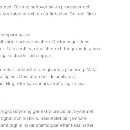
stnad. Företag behöver säkra processer och
styrstrategier och en åtgärdsplan. Det ger färre
u besparingarna
ill värme och varmvatten. Därför avgör dess
r. Täta ventiler, rena filter och fungerande givare
ödiga kostnader och toppar.
ventilers auktoritet och givarnas placering. Mäta
id låglast. Dessutom bör du analysera
. Hög retur kan annars straffa sig i vissa
r
ognosstyrning ger extra precision. Systemet
ghet och historik. Resultatet blir jämnare
amtidigt minskar starttoppar efter kalla nätter.