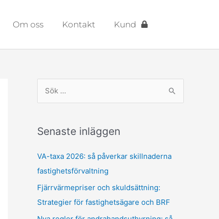
Om oss
Kontakt
Kund
S
ö
k
Senaste inläggen
e
f
VA-taxa 2026: så påverkar skillnaderna
t
fastighetsförvaltning
e
Fjärrvärmepriser och skuldsättning:
r
Strategier för fastighetsägare och BRF
:
Nya regler för andrahandsuthyrning: så