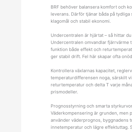
BRF behöver balansera komfort och ko
leverans. Därför tjänar båda på tydliga 
klagomål och stabil ekonomi.
Undercentralen är hjärtat – så hittar d
Undercentralen omvandlar fjärrvärme t
funktion både effekt och returtemperatu
ger stabil drift. Fel här skapar ofta on
Kontrollera växlarnas kapacitet, regler
temperaturdifferensen noga, särskilt v
returtemperatur och delta T varje månad
prismodeller.
Prognosstyrning och smarta styrkurvo
Väderkompensering är grunden, men pr
använder väderprognos, byggnadens trö
innetemperatur och lägre effektuttag. S