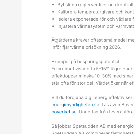
Byt slitna reglerventiler och kontroll
Kalibrera temperaturgivare och kontr
Isolera exponerade rör och växlare fö
Injustera värmesystem och varmvatt
Åtgärderna kräver oftast små medel men
inför fjärrvärme prisökning 2026.
Exempel på besparingspotential
Erfarenhet visar ofta 5–15% lägre ene
effekttoppar minska 10–30% med smart
står ofta för stor del. Värdet ökar när ef
Vill du fördjupa dig i energieffektivi
energimyndigheten.se
. Läs även Bove
boverket.se
. Underlag från leverantören
Så jobbar Spetsudden AB med energio
Spetsudden AB kombinerar fastighetsfö