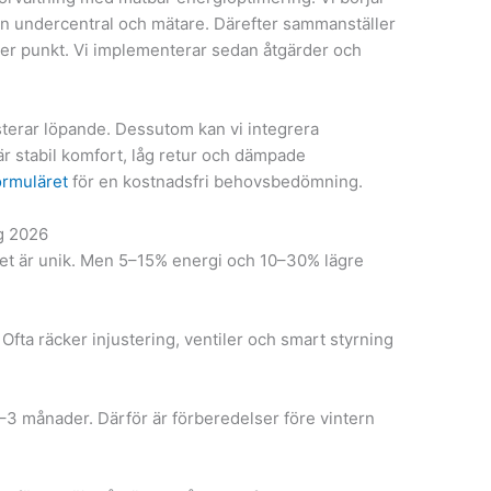
ån undercentral och mätare. Därefter sammanställer
 per punkt. Vi implementerar sedan åtgärder och
usterar löpande. Dessutom kan vi integrera
är stabil komfort, låg retur och dämpade
ormuläret
för en kostnadsfri behovsbedömning.
ng 2026
het är unik. Men 5–15% energi och 10–30% lägre
. Ofta räcker injustering, ventiler och smart styrning
–3 månader. Därför är förberedelser före vintern