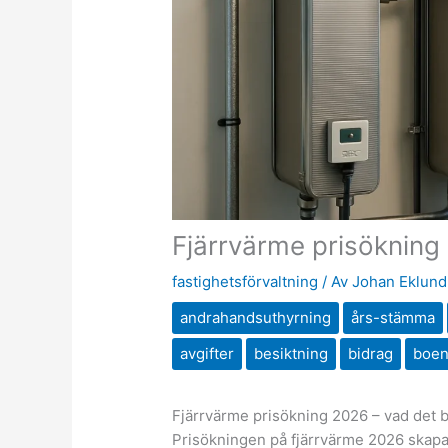
Fjärrvärme prisökning
fastighetsförvaltning
/ Av
Johan Eklund
andrahandsuthyrning
års-stämma
avgifter
besiktning
bidrag
boe
Fjärrvärme prisökning 2026 – vad det b
Prisökningen på fjärrvärme 2026 skapa