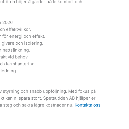
 utförda höjer åtgärder både komfort och
n 2026
h effektvillkor.
 för energi och effekt.
, givare och isolering.
h nattsänkning.
akt vid behov.
ch larmhantering.
 ledning.
v styrning och snabb uppföljning. Med fokus på
kt kan ni spara stort. Spetsudden AB hjälper er
sta steg och säkra lägre kostnader nu.
Kontakta oss