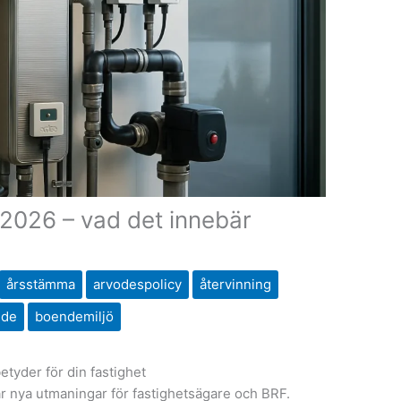
 2026 – vad det innebär
årsstämma
arvodespolicy
återvinning
nde
boendemiljö
etyder för din fastighet
r nya utmaningar för fastighetsägare och BRF.