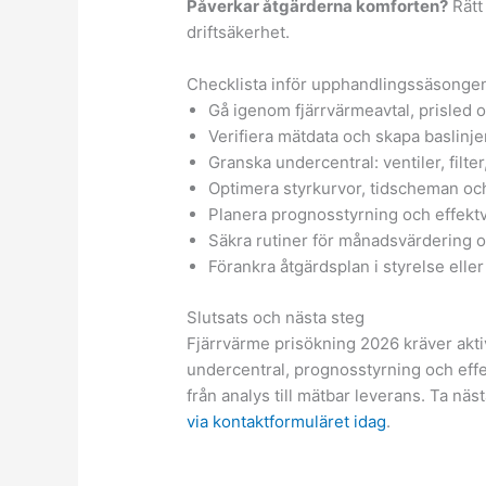
Påverkar åtgärderna komforten?
Rätt
driftsäkerhet.
Checklista inför upphandlingssäsonge
Gå igenom fjärrvärmeavtal, prisled oc
Verifiera mätdata och skapa baslinjer
Granska undercentral: ventiler, filter
Optimera styrkurvor, tidscheman oc
Planera prognosstyrning och effektv
Säkra rutiner för månadsvärdering o
Förankra åtgärdsplan i styrelse eller
Slutsats och nästa steg
Fjärrvärme prisökning 2026 kräver akti
undercentral, prognosstyrning och effe
från analys till mätbar leverans. Ta nä
via kontaktformuläret idag
.