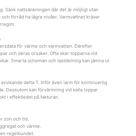
. Sänk nattsänkningen där det är möjligt utan
 och förråd ha lägre nivåer. Varmvattnet kräver
rregim.
m
tersdata för värme och varmvatten. Därefter
par och deras orsaker. Ofta sker topparna vid
pikar. Smarta scheman och lastdelning kan jämna ut
 avvikande delta T. Inför även larm för kontinuerlig
de. Dessutom kan förvärmning vid kalla toppar
kt i effektledet på fakturan.
r zon och tid.
aggregat och värme.
alen regelbundet.