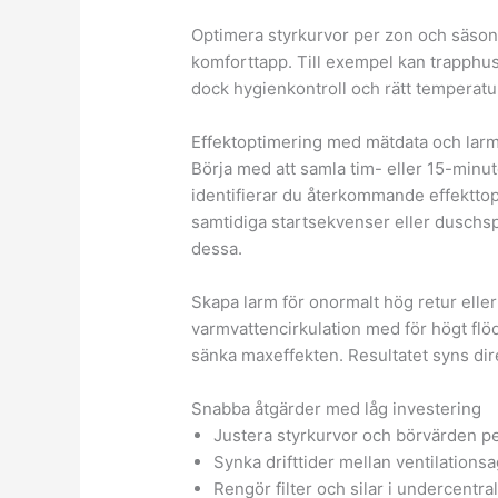
Optimera styrkurvor per zon och säsong
komforttapp. Till exempel kan trapphus
dock hygienkontroll och rätt temperatu
Effektoptimering med mätdata och lar
Börja med att samla tim- eller 15-minu
identifierar du återkommande effekttop
samtidiga startsekvenser eller duschs
dessa.
Skapa larm för onormalt hög retur eller
varmvattencirkulation med för högt flö
sänka maxeffekten. Resultatet syns dire
Snabba åtgärder med låg investering
Justera styrkurvor och börvärden pe
Synka drifttider mellan ventilations
Rengör filter och silar i undercentr