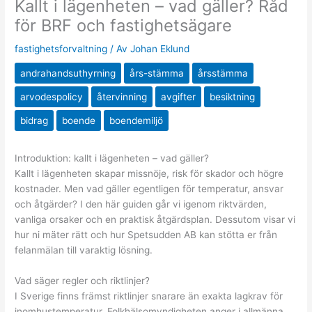
Kallt i lägenheten – vad gäller? Råd
för BRF och fastighetsägare
fastighetsforvaltning
/ Av
Johan Eklund
andrahandsuthyrning
års-stämma
årsstämma
arvodespolicy
återvinning
avgifter
besiktning
bidrag
boende
boendemiljö
Introduktion: kallt i lägenheten – vad gäller?
Kallt i lägenheten skapar missnöje, risk för skador och högre
kostnader. Men vad gäller egentligen för temperatur, ansvar
och åtgärder? I den här guiden går vi igenom riktvärden,
vanliga orsaker och en praktisk åtgärdsplan. Dessutom visar vi
hur ni mäter rätt och hur Spetsudden AB kan stötta er från
felanmälan till varaktig lösning.
Vad säger regler och riktlinjer?
I Sverige finns främst riktlinjer snarare än exakta lagkrav för
inomhustemperatur. Folkhälsomyndigheten anger i allmänna