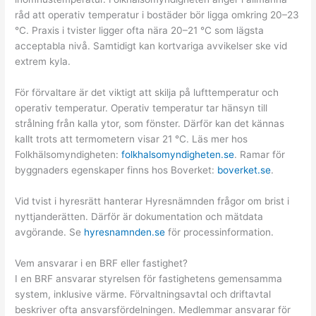
råd att operativ temperatur i bostäder bör ligga omkring 20–23
°C. Praxis i tvister ligger ofta nära 20–21 °C som lägsta
acceptabla nivå. Samtidigt kan kortvariga avvikelser ske vid
extrem kyla.
För förvaltare är det viktigt att skilja på lufttemperatur och
operativ temperatur. Operativ temperatur tar hänsyn till
strålning från kalla ytor, som fönster. Därför kan det kännas
kallt trots att termometern visar 21 °C. Läs mer hos
Folkhälsomyndigheten:
folkhalsomyndigheten.se
. Ramar för
byggnaders egenskaper finns hos Boverket:
boverket.se
.
Vid tvist i hyresrätt hanterar Hyresnämnden frågor om brist i
nyttjanderätten. Därför är dokumentation och mätdata
avgörande. Se
hyresnamnden.se
för processinformation.
Vem ansvarar i en BRF eller fastighet?
I en BRF ansvarar styrelsen för fastighetens gemensamma
system, inklusive värme. Förvaltningsavtal och driftavtal
beskriver ofta ansvarsfördelningen. Medlemmar ansvarar för