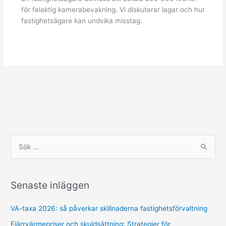
för felaktig kamerabevakning. Vi diskuterar lagar och hur
fastighetsägare kan undvika misstag.
S
ö
k
Senaste inläggen
e
f
VA-taxa 2026: så påverkar skillnaderna fastighetsförvaltning
t
Fjärrvärmepriser och skuldsättning: Strategier för