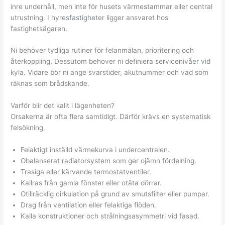
inre underhåll, men inte för husets värmestammar eller central
utrustning. I hyresfastigheter ligger ansvaret hos
fastighetsägaren.
Ni behöver tydliga rutiner för felanmälan, prioritering och
återkoppling. Dessutom behöver ni definiera service­nivåer vid
kyla. Vidare bör ni ange svarstider, akutnummer och vad som
räknas som brådskande.
Varför blir det kallt i lägenheten?
Orsakerna är ofta flera samtidigt. Därför krävs en systematisk
felsökning.
Felaktigt inställd värmekurva i undercentralen.
Obalanserat radiatorsystem som ger ojämn fördelning.
Trasiga eller kärvande termostatventiler.
Kallras från gamla fönster eller otäta dörrar.
Otillräcklig cirkulation på grund av smutsfilter eller pumpar.
Drag från ventilation eller felaktiga flöden.
Kalla konstruktioner och strålningsasymmetri vid fasad.