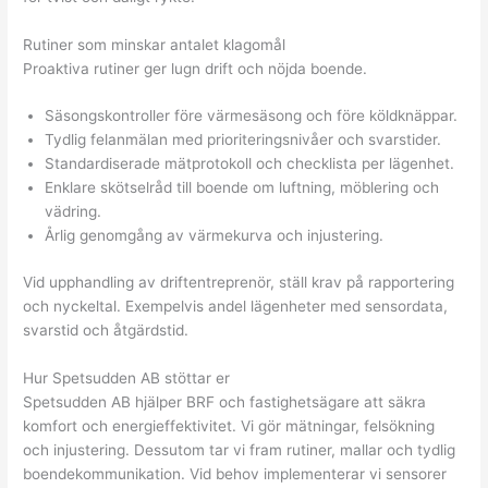
Rutiner som minskar antalet klagomål
Proaktiva rutiner ger lugn drift och nöjda boende.
Säsongskontroller före värmesäsong och före köldknäppar.
Tydlig felanmälan med prioriteringsnivåer och svarstider.
Standardiserade mätprotokoll och checklista per lägenhet.
Enklare skötselråd till boende om luftning, möblering och
vädring.
Årlig genomgång av värmekurva och injustering.
Vid upphandling av driftentreprenör, ställ krav på rapportering
och nyckeltal. Exempelvis andel lägenheter med sensordata,
svarstid och åtgärds­tid.
Hur Spetsudden AB stöttar er
Spetsudden AB hjälper BRF och fastighetsägare att säkra
komfort och energi­effektivitet. Vi gör mätningar, felsökning
och injustering. Dessutom tar vi fram rutiner, mallar och tydlig
boendekommunikation. Vid behov implementerar vi sensorer