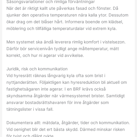
Säsongsvariationer och rimliga förväntningar
När det är riktigt kallt ute påverkas fasad och fönster. Då
sjunker den operativa temperaturen nära kalla ytor. Dessutom
ökar drag om det blåser hårt. Informera boende om klädsel,
möblering och tillfälliga temperaturdalar vid extrem kyla.
Men systemet ska ändå leverera rimlig komfort i vistelsezon.
Därför bör servicenivån tydligt ange måltemperatur, mätt
korrekt, och hur ni agerar vid avvikelse.
Juridik, risk och kommunikation
Vid hyresrätt räknas långvarig kyla ofta som brist i
nyttjanderätten. Följaktligen kan hyresreduktion bli aktuell om
fastighetsägaren inte agerar. I en BRF krävs också
skyndsamma åtgärder när värmesystemet brister. Samtidigt
ansvarar bostadsrättshavaren för inre åtgärder som
tätningslister i vissa fall.
Dokumentera allt: mätdata, åtgärder, tider och kommunikation.
Vid oenighet blir det ert bästa skydd. Därmed minskar risken
för tvist och dåligt rykte.